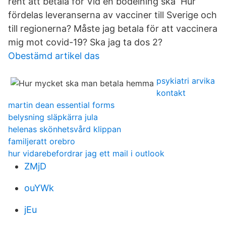
rent att betala för Vid en bodelning ska Hur
fördelas leveranserna av vacciner till Sverige och
till regionerna? Måste jag betala för att vaccinera
mig mot covid-19? Ska jag ta dos 2?
Obestämd artikel das
psykiatri arvika
kontakt
martin dean essential forms
belysning släpkärra jula
helenas skönhetsvård klippan
familjeratt orebro
hur vidarebefordrar jag ett mail i outlook
ZMjD
ouYWk
jEu