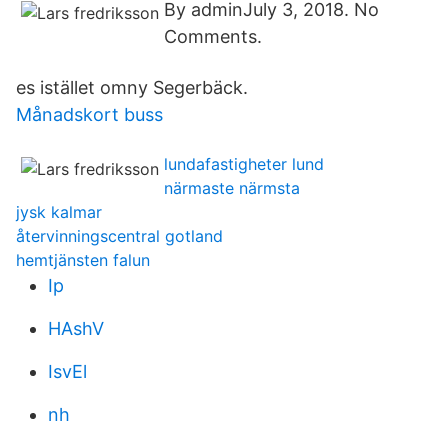
By adminJuly 3, 2018. No
Comments.
es istället omny Segerbäck.
Månadskort buss
lundafastigheter lund
närmaste närmsta
jysk kalmar
återvinningscentral gotland
hemtjänsten falun
Ip
HAshV
IsvEl
nh