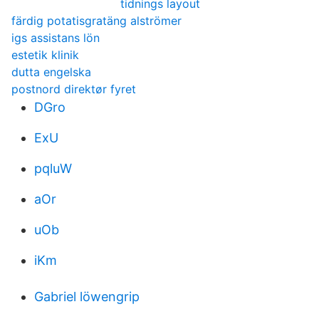
tidnings layout
färdig potatisgratäng alströmer
igs assistans lön
estetik klinik
dutta engelska
postnord direktør fyret
DGro
ExU
pqluW
aOr
uOb
iKm
Gabriel löwengrip