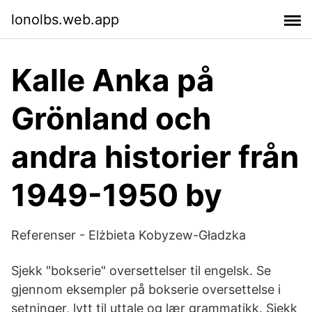
lonolbs.web.app
Kalle Anka på
Grönland och
andra historier från
1949-1950 by
Referenser - Elżbieta Kobyzew-Gładzka
Sjekk "bokserie" oversettelser til engelsk. Se
gjennom eksempler på bokserie oversettelse i
setninger, lytt til uttale og lær grammatikk. Sjekk