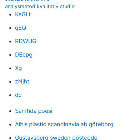
analysmetod kvalitativ studie
KeGLt
qEQ
RDWUG
DEcpg
Xg
zNjht
dc
Samtida poesi
Albis plastic scandinavia ab göteborg
Gustavsberg sweden postcode