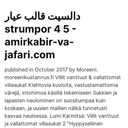
دالسيت قالب عيار
strumpor 4 5 -
amirkabir-va-
jafari.com
published in October 2017 by Moreeni.
moreenikustannus.fi Villit vanttuut & vallattomat
villasukat Kiehtovia kuvioita, vastustamattomia
värejä, intohimoa käsillä tekemiseen Sukkien ja
lapasten neulominen on suositumpaa kuin
koskaan, ja uusien mallien nälkä tunnetusti
kasvaa neuloessa. Lumi Karmitsa: Villit vanttuut
ja vallattomat villasukat 2 ”Hyppysellinen