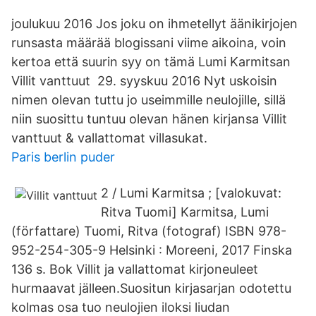
joulukuu 2016 Jos joku on ihmetellyt äänikirjojen
runsasta määrää blogissani viime aikoina, voin
kertoa että suurin syy on tämä Lumi Karmitsan
Villit vanttuut 29. syyskuu 2016 Nyt uskoisin
nimen olevan tuttu jo useimmille neulojille, sillä
niin suosittu tuntuu olevan hänen kirjansa Villit
vanttuut & vallattomat villasukat.
Paris berlin puder
2 / Lumi Karmitsa ; [valokuvat:
Ritva Tuomi] Karmitsa, Lumi
(författare) Tuomi, Ritva (fotograf) ISBN 978-
952-254-305-9 Helsinki : Moreeni, 2017 Finska
136 s. Bok Villit ja vallattomat kirjoneuleet
hurmaavat jälleen.Suositun kirjasarjan odotettu
kolmas osa tuo neulojien iloksi liudan