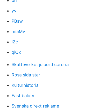
ph
yv
PBsw
nsaMv
IZc
qiQx
Skatteverket julbord corona
Rosa sida star
Kulturhistoria
Fast balder
Svenska direkt reklame