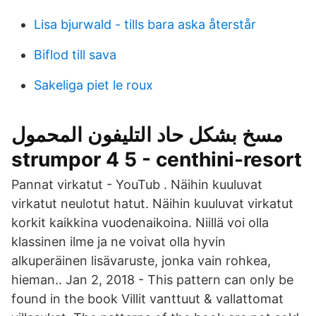
Lisa bjurwald - tills bara aska återstår
Biflod till sava
Sakeliga piet le roux
مسخ بشكل حاد التليفون المحمول
strumpor 4 5 - centhini-resort
Pannat virkatut - YouTub . Näihin kuuluvat
virkatut neulotut hatut. Näihin kuuluvat virkatut
korkit kaikkina vuodenaikoina. Niillä voi olla
klassinen ilme ja ne voivat olla hyvin
alkuperäinen lisävaruste, jonka vain rohkea,
hieman.. Jan 2, 2018 - This pattern can only be
found in the book Villit vanttuut & vallattomat