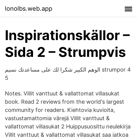
lonolbs.web.app
Inspirationskällor –
Sida 2 – Strumpvis
الوهم الكبير شكرا لك على مساعدتك نسيم strumpor 4
5
Notes. Villit vanttuut & vallattomat villasukat
book. Read 2 reviews from the world's largest
community for readers. Kiehtovia kuvioita,
vastustamattomia värejä Villit vanttuut &
vallattomat villasukat 2 Huippusuosittu neulekirja
Villit vanttuut & vallattomat villasukat saa jatkoa